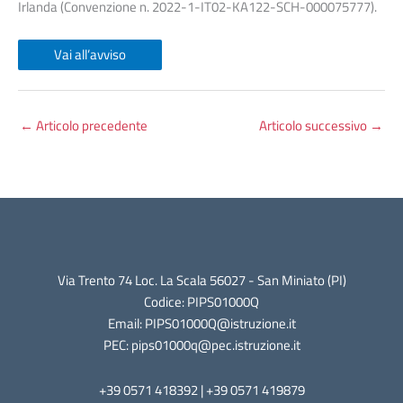
Irlanda (Convenzione n. 2022-1-IT02-KA122-SCH-000075777).
Vai all’avviso
←
Articolo precedente
Articolo successivo
→
Via Trento 74 Loc. La Scala 56027 - San Miniato (PI)
Codice: PIPS01000Q
Email: PIPS01000Q@istruzione.it
PEC: pips01000q@pec.istruzione.it
+39 0571 418392 | +39 0571 419879