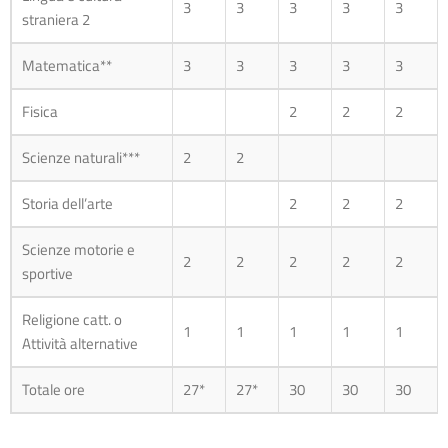
3
3
3
3
3
straniera 2
Matematica**
3
3
3
3
3
Fisica
2
2
2
Scienze naturali***
2
2
Storia dell’arte
2
2
2
Scienze motorie e
2
2
2
2
2
sportive
Religione catt. o
1
1
1
1
1
Attività alternative
Totale ore
27*
27*
30
30
30