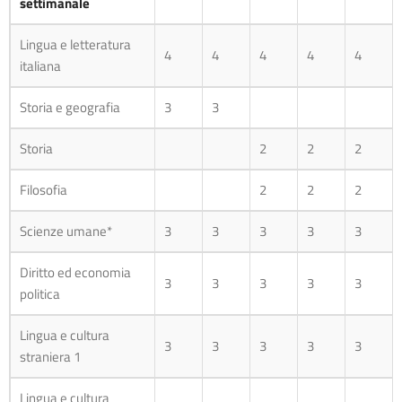
settimanale
Attività e
1°
2°
3°
4°
5°
Lingua e letteratura
4
4
4
4
4
insegnamenti
anno
anno
anno
anno
anno
italiana
obbligatori per tutti
gli studenti – Orario
Storia e geografia
3
3
settimanale
Storia
2
2
2
Filosofia
2
2
2
Scienze umane*
3
3
3
3
3
Diritto ed economia
3
3
3
3
3
politica
Lingua e cultura
3
3
3
3
3
straniera 1
Lingua e cultura