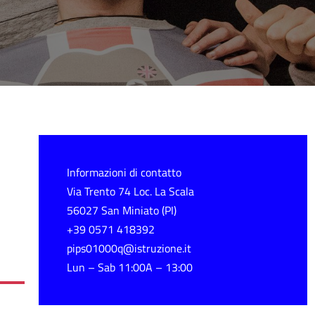
Informazioni di contatto
Via Trento 74 Loc. La Scala
56027 San Miniato (PI)
+39 0571 418392
pips01000q@istruzione.it
Lun – Sab 11:00A – 13:00