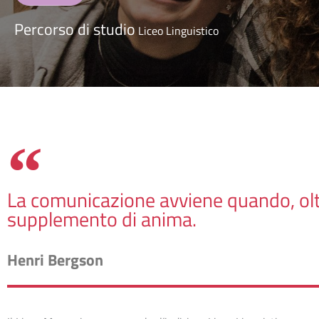
Percorso di studio
Liceo Linguistico
La comunicazione avviene quando, ol
supplemento di anima.
Henri Bergson