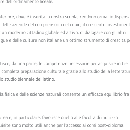
re dell’ordinamento liceale.
nferiore, dove è inserita la nostra scuola, rendono ormai indispensa
ro delle aziende del comprensorio del cuoio, il crescente investimen
per un moderno cittadino globale ed attivo, di dialogare con gli altri
ngue e delle culture non italiane un ottimo strumento di crescita pe
ntisce, da una parte, le competenze necessarie per acquisire in tre
completa preparazione culturale grazie allo studio della letteratu
llo studio biennale del latino.
a fisica e delle scienze naturali consente un efficace equilibrio fra
urea e, in particolare, favorisce quello alle facoltà di indirizzo
site sono molto utili anche per l’accesso ai corsi post-diploma.