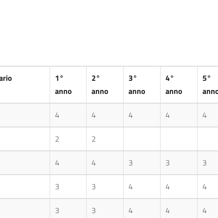
ario
1°
2°
3°
4°
5°
anno
anno
anno
anno
ann
ario
1°
2°
3°
4°
5°
4
4
4
4
4
anno
anno
anno
anno
ann
2
2
4
4
3
3
3
3
3
4
4
4
3
3
4
4
4