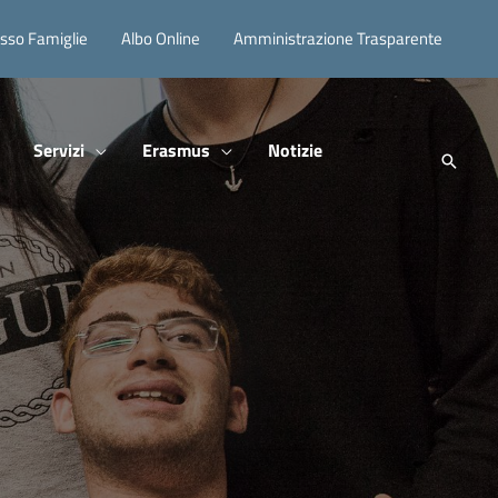
sso Famiglie
Albo Online
Amministrazione Trasparente
Servizi
Erasmus
Notizie