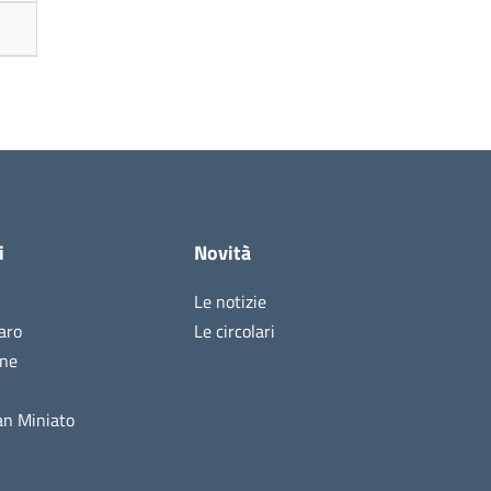
i
Novità
Le notizie
aro
Le circolari
ine
n Miniato