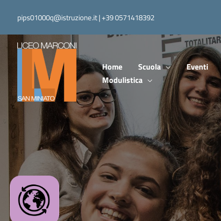
Vai
pips01000q@istruzione.it | +39 0571418392
al
contenuto
Home
Scuola
Eventi
Modulistica