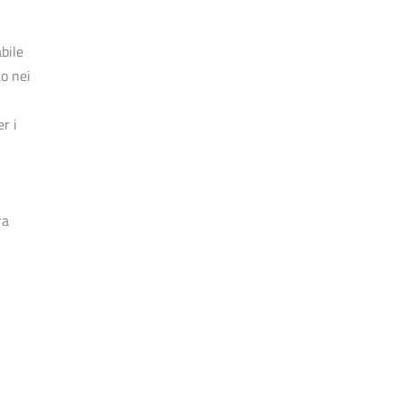
bile
to nei
r i
ra