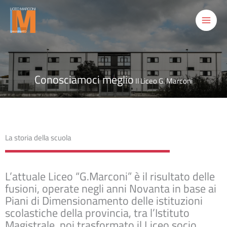
Vai
al
contenuto
Conosciamoci meglio
Il Liceo G. Marconi
La storia della scuola
L’attuale Liceo “G.Marconi” è il risultato delle
fusioni, operate negli anni Novanta in base ai
Piani di Dimensionamento delle istituzioni
scolastiche della provincia, tra l’Istituto
Magistrale, poi trasformato il Liceo socio