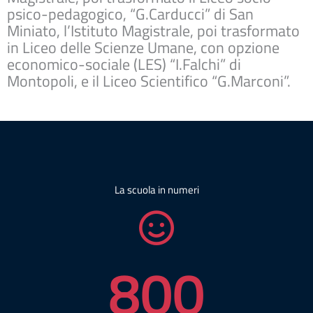
psico-pedagogico, “G.Carducci” di San
Miniato, l’Istituto Magistrale, poi trasformato
in Liceo delle Scienze Umane, con opzione
economico-sociale (LES) “I.Falchi” di
Montopoli, e il Liceo Scientifico “G.Marconi”.
La scuola in numeri
800