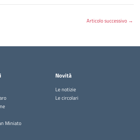
Articolo successivo
→
i
Novità
Le notizie
aro
Le circolari
ine
n Miniato