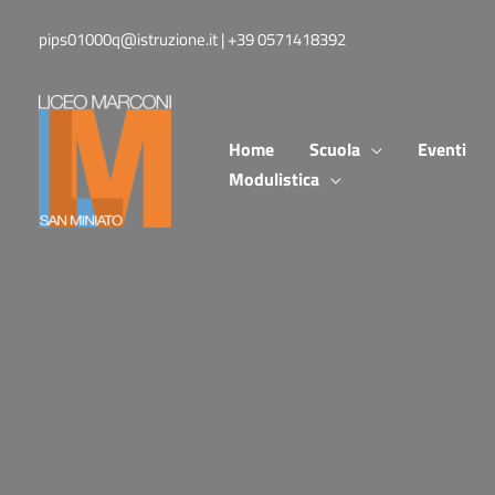
Vai
pips01000q@istruzione.it | +39 0571418392
al
contenuto
Home
Scuola
Eventi
Modulistica