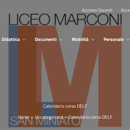
Accesso Docenti
Acce
Didattica
Documenti
Mobilità
Personale
Calendario corso DELF
Home
Uncategorized
Calendario corso DELF