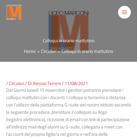
Vai
al
contenuto
Colloqui in orario mattutino
Home
Circolari
Colloqui in orario mattutino
/
Circolari
/ Di
Alessio Terreni
/
11/08/2021
Dal Giorno lunedì 15 novembre i genitori potranno prenotare i
colloqui mattutini con i docenti. I colloqui si terranno a distanza
con l’utilizzo della piattaforma G-suite del nostro istituto secondo
la seguente procedura: prenotare il colloquio su Argo
(registro elettronico), ricezione di email con link di partecipazione
all’indirizzo mail degli alunni su G-suite, collegarsi a meet con
l’account del proprio figlio/a nel giorno e nell’ora della