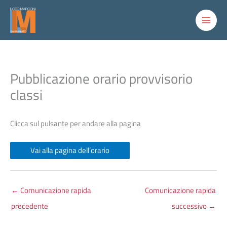
Vai
al
contenuto
Pubblicazione orario provvisorio
classi
Clicca sul pulsante per andare alla pagina
Vai alla pagina dell’orario
←
Comunicazione rapida
Comunicazione rapida
precedente
successivo
→