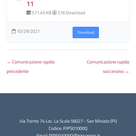
11
571.45 KB
216 Download
10/29/2021
Download
←
Comunicazione rapida
Comunicazione rapida
precedente
successivo
→
Via Trento 74 Loc. La Scala 56027 - San Miniato (PI)
Codice: PIPS01000Q
Email: PIPS01000Q@istruzione.it