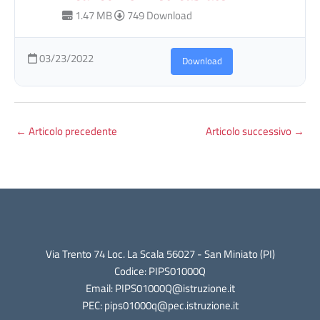
1.47 MB
749 Download
03/23/2022
Download
←
Articolo precedente
Articolo successivo
→
Via Trento 74 Loc. La Scala 56027 - San Miniato (PI)
Codice: PIPS01000Q
Email: PIPS01000Q@istruzione.it
PEC: pips01000q@pec.istruzione.it