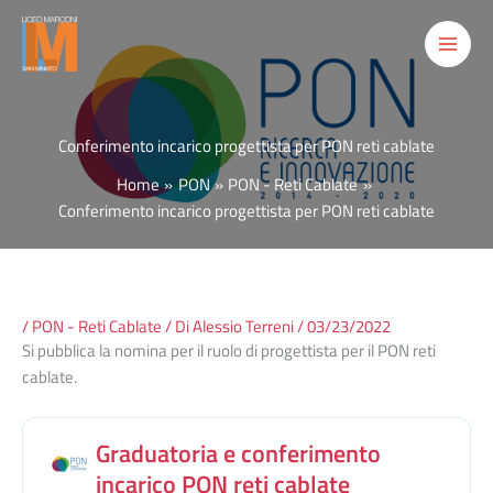
Vai
al
contenuto
Conferimento incarico progettista per PON reti cablate
Home
PON
PON - Reti Cablate
Conferimento incarico progettista per PON reti cablate
/
PON - Reti Cablate
/ Di
Alessio Terreni
/
03/23/2022
Si pubblica la nomina per il ruolo di progettista per il PON reti
cablate.
Graduatoria e conferimento
incarico PON reti cablate