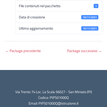
File contenuti nel pacchetto
1
Data di creazione
10/11/2021
Ultimo aggiornamento
10/11/2021
←
Package precedente
Package successivo
→
Via Trento 74 Loc. La Scala 56027 - San Miniato (PI)
Codice: PIPS01000Q
Email: PIPS01000Q@istruzione.it