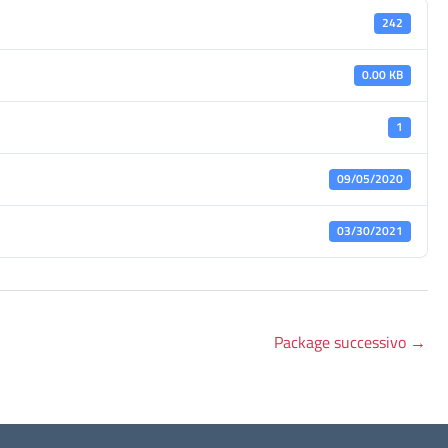
242
0.00 KB
1
09/05/2020
03/30/2021
Package successivo
→