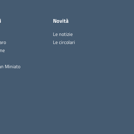
i
Novità
Le notizie
aro
Le circolari
ine
n Miniato