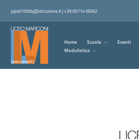
Vai
pips01000q@istruzione.it | +39 0571418392
al
contenuto
Home
Scuola
Eventi
Modulistica