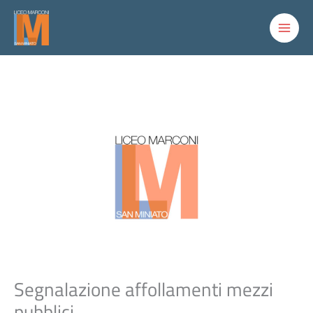
Vai
al
contenuto
Segnalazione affollamenti mezzi
pubblici