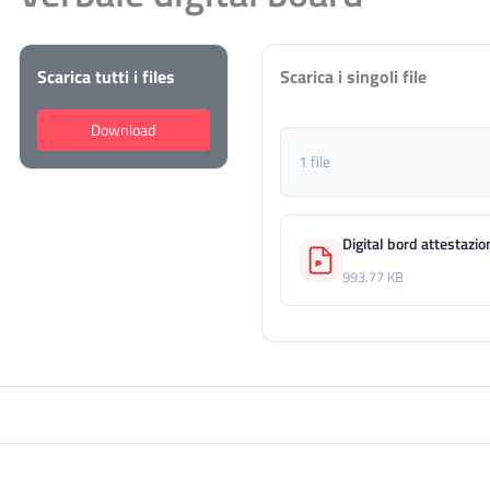
Scarica tutti i files
Scarica i singoli file
Download
1 file
Digital bord attestazio
993.77 KB