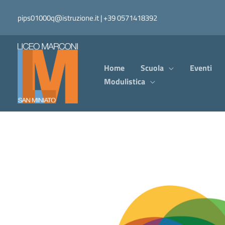
Vai
pips01000q@istruzione.it | +39 0571418392
al
contenuto
Home
Scuola
Eventi
Modulistica