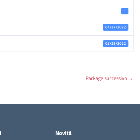
1
01/27/2022
03/29/2022
Package successivo
→
i
Novità