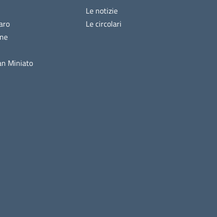
Le notizie
aro
Le circolari
ine
n Miniato