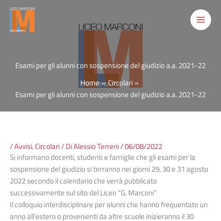
Vai
al
contenuto
Esami per gli alunni con sospensione del giudizio a.a. 2021-22
Home
Circolari
Esami per gli alunni con sospensione del giudizio a.a. 2021-22
/
Avvisi
,
Circolari
/ Di
Alessio Terreni
/
06/08/2022
Si informano docenti, studenti e famiglie che gli esami per la
sospensione del giudizio si terranno nei giorni 29, 30 e 31 agosto
2022 secondo il calendario che verrà pubblicato
successivamente sul sito del Liceo “G. Marconi”
Il colloquio interdisciplinare per alunni che hanno frequentato un
anno all’estero o provenienti da altre scuole inizieranno il 30