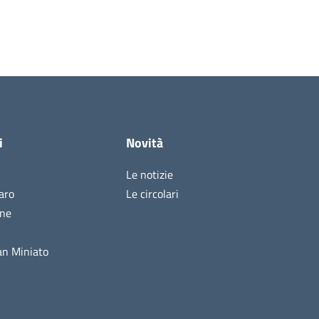
i
Novità
Le notizie
aro
Le circolari
ine
n Miniato