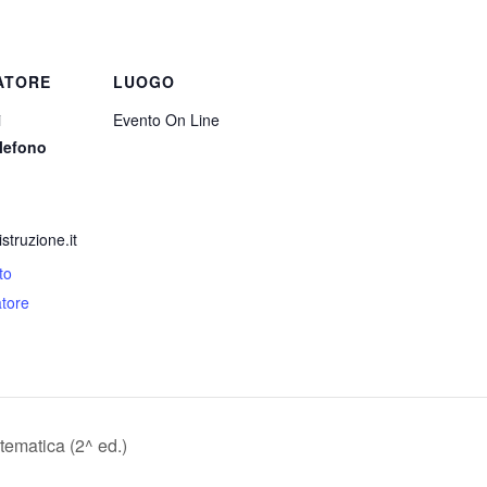
ATORE
LUOGO
i
Evento On Line
lefono
truzione.it
to
atore
tematica (2^ ed.)