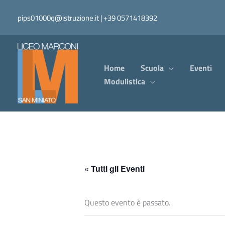
Vai
pips01000q@istruzione.it | +39 0571418392
al
contenuto
Home
Scuola
Eventi
Modulistica
« Tutti gli Eventi
Questo evento è passato.