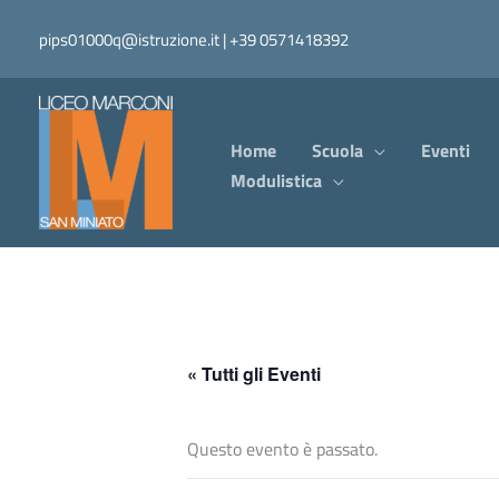
Vai
pips01000q@istruzione.it | +39 0571418392
al
contenuto
Home
Scuola
Eventi
Modulistica
« Tutti gli Eventi
Questo evento è passato.