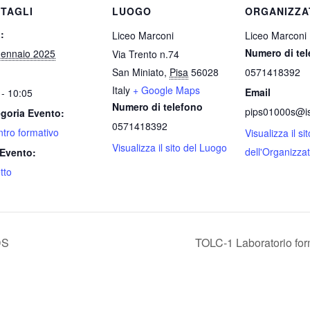
TAGLI
LUOGO
ORGANIZZA
:
Liceo Marconi
Liceo Marconi
Numero di te
ennaio 2025
Via Trento n.74
San Miniato
,
Pisa
56028
0571418392
Italy
+ Google Maps
Email
 - 10:05
Numero di telefono
pips01000s@ist
goria Evento:
0571418392
ntro formativo
Visualizza il sit
Visualizza il sito del Luogo
dell'Organizza
Evento:
tto
DS
TOLC-1 Laboratorio fo