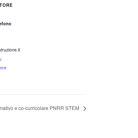
TORE
lefono
ruzione.it
o
tore
rmativo e co-curricolare PNRR STEM