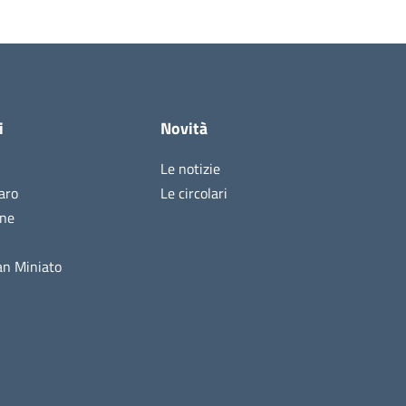
i
Novità
Le notizie
aro
Le circolari
ine
n Miniato