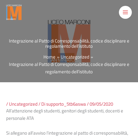
Vai
al
contenuto
Integrazione al Patto di Corresponsabilità, codice disciplinare e
regolamento dell’istituto
Home
Uncategorized
Integrazione al Patto di Corresponsabilità, codice disciplinare e
regolamento dell’istituto
/
Uncategorized
/ Di
supporto_5tb6aswa
/
09/05/2020
All’attenzione degli studenti, genitori degli studenti, docenti e
personale ATA
Si allegano all’avviso l’integrazione al patto di corresponsabilità,