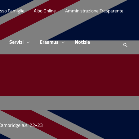
sso Famiglie
Albo Online
Amministrazione Trasparente
Servizi
Erasmus
Notizie
e Cambridge a.s. 22-23