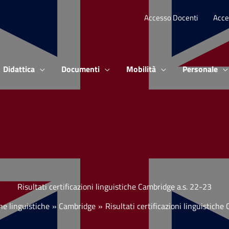
Accesso Docenti
Acce
Didattica
Documenti
Mobilità
Personale
Risultati certificazioni linguistiche Cambridge a.s. 22-23
ne linguistiche
Cambridge
Risultati certificazioni linguistich