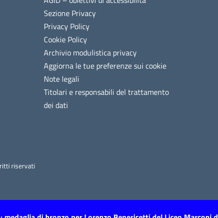
AGID – obiettivi di accessibilità
Sezione Privacy
Privacy Policy
Cookie Policy
Archivio modulistica privacy
Aggiorna le tue preferenze sui cookie
Note legali
Titolari e responsabili del trattamento
dei dati
tti riservati
: medaglia di bronzo per Lorenzo Benericetti del Liceo Marconi 