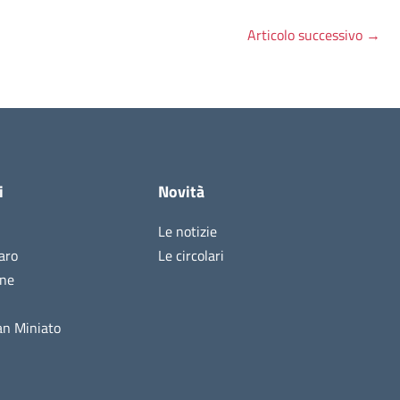
Articolo successivo
→
i
Novità
Le notizie
aro
Le circolari
ine
n Miniato