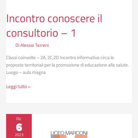
Incontro conoscere il
consultorio – 1
Di
Alessio Terreni
Classi coinvolte – 2A, 2C,2D Incontro informativo circa le
proposte territoriali per la promozione di educazione alla salute.
Luogo – aula magna
Leggi tutto »
Progetto
Dic
6
neve
biennio
2023