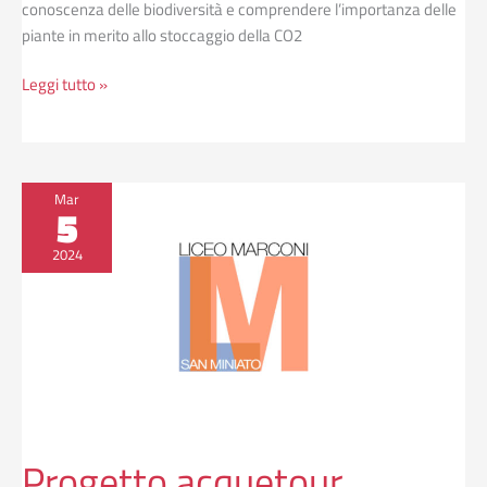
conoscenza delle biodiversità e comprendere l’importanza delle
piante in merito allo stoccaggio della CO2
Leggi tutto »
Progetto
Mar
5
acquetour
2024
Progetto acquetour