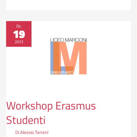
Workshop
Dic
19
Erasmus
Studenti
2023
Workshop Erasmus
Studenti
Di
Alessio Terreni