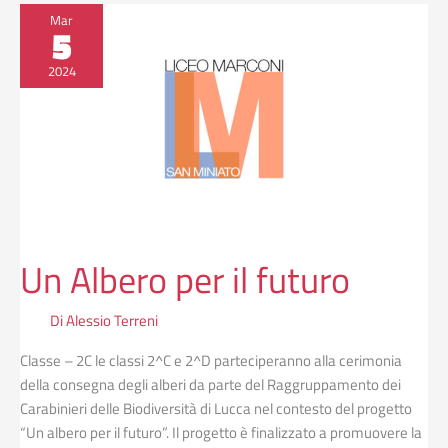
Un
Mar
5
Albero
per
2024
il
futuro
Un Albero per il futuro
Di
Alessio Terreni
Classe – 2C le classi 2^C e 2^D parteciperanno alla cerimonia
della consegna degli alberi da parte del Raggruppamento dei
Carabinieri delle Biodiversità di Lucca nel contesto del progetto
“Un albero per il futuro”. Il progetto è finalizzato a promuovere la