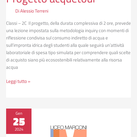
Di
Alessio Terreni
Classi – 2C Il progetto, della durata complessiva di 2 ore, prevede
una lezione impostata sulla metodologia inquiry con momenti di
riflessione condivisa sul consumo indiretto di acqua e
sull’impronta idrica degli studenti alla quale seguirà un’attività
laboratoriale di spesa tipo simulata per comprendere quali scelte
di acquisto siano più ecosostenibili relativamente alla risorsa
acqua
Leggi tutto »
Proiezione
Gen
25
film
circolo
2024
ARCI