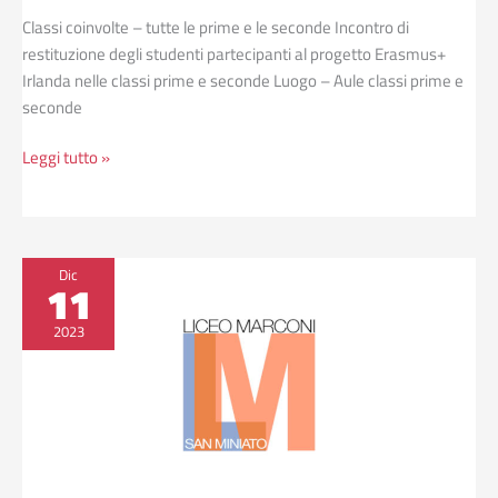
Classi coinvolte – tutte le prime e le seconde Incontro di
restituzione degli studenti partecipanti al progetto Erasmus+
Irlanda nelle classi prime e seconde Luogo – Aule classi prime e
seconde
Leggi tutto »
Incontro
Dic
11
conoscere
il
2023
consultorio
–
1