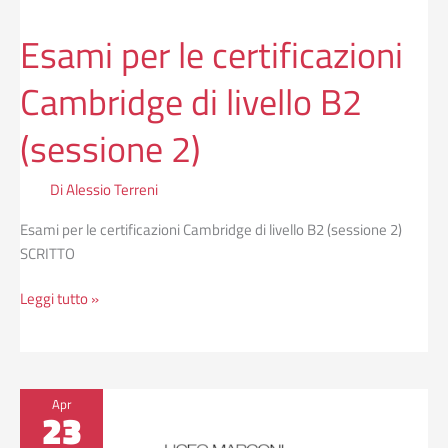
2)
Esami per le certificazioni
Cambridge di livello B2
(sessione 2)
Di
Alessio Terreni
Esami per le certificazioni Cambridge di livello B2 (sessione 2)
SCRITTO
Leggi tutto »
Esami
Apr
23
per
le