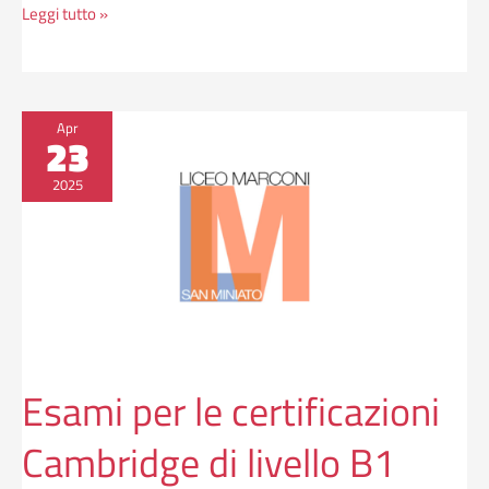
Leggi tutto »
Esami
Apr
23
per
le
2025
certificazioni
Cambridge
di
livello
B1
(sessione
2)
Esami per le certificazioni
Cambridge di livello B1