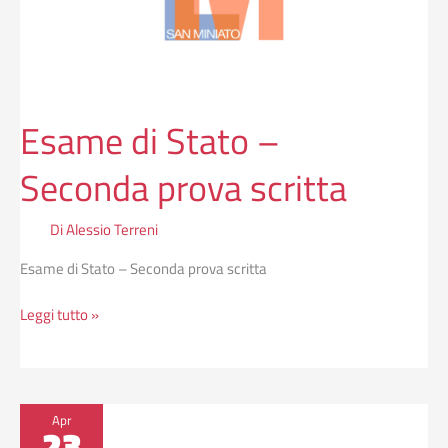
Esame di Stato –
Seconda prova scritta
Di
Alessio Terreni
Esame di Stato – Seconda prova scritta
Leggi tutto »
Esame
Apr
23
di