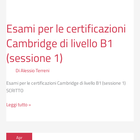
(sessione
1)
Esami per le certificazioni
Cambridge di livello B1
(sessione 1)
Di
Alessio Terreni
Esami per le certificazioni Cambridge di livello B1 (sessione 1)
SCRITTO
Leggi tutto »
Esami
Apr