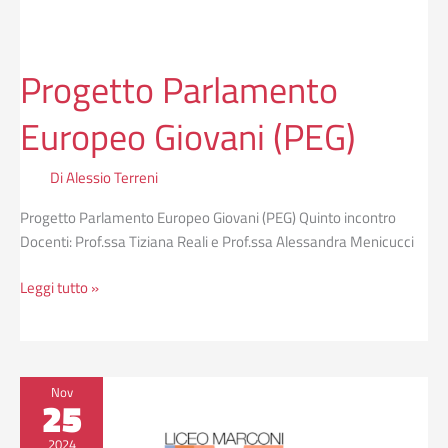
Progetto Parlamento
Europeo Giovani (PEG)
Di
Alessio Terreni
Progetto Parlamento Europeo Giovani (PEG) Quinto incontro
Docenti: Prof.ssa Tiziana Reali e Prof.ssa Alessandra Menicucci
Leggi tutto »
Progetto
Nov
25
Parlamento
Europeo
2024