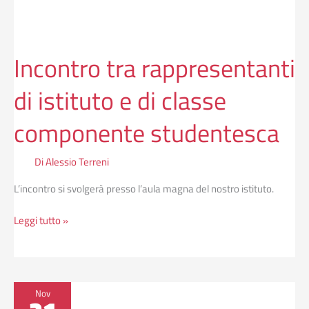
classe
componente
studentesca
Incontro tra rappresentanti
di istituto e di classe
componente studentesca
Di
Alessio Terreni
L’incontro si svolgerà presso l’aula magna del nostro istituto.
Leggi tutto »
Progetto
Nov
Parlamento