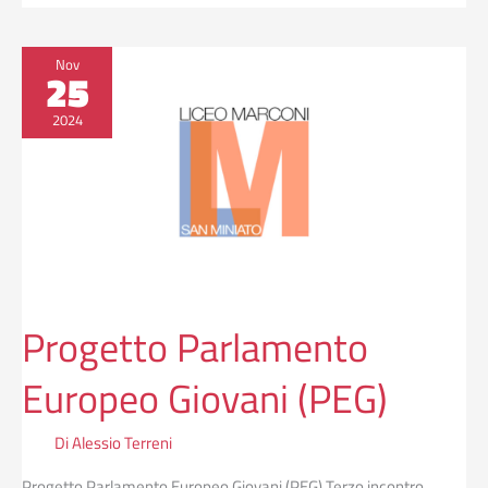
Progetto
Nov
25
Parlamento
Europeo
2024
Giovani
(PEG)
Progetto Parlamento
Europeo Giovani (PEG)
Di
Alessio Terreni
Progetto Parlamento Europeo Giovani (PEG) Terzo incontro