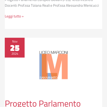
Docenti: Prof.ssa Tiziana Reali e Prof.ssa Alessandra Menicucci
Leggi tutto »
Progetto
Nov
25
Parlamento
Europeo
2024
Giovani
(PEG)
Progetto Parlamento