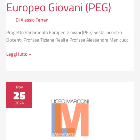
Europeo Giovani (PEG)
Di
Alessio Terreni
Progetto Parlamento Europeo Giovani (PEG) Sesta incontro
Docenti: Prof.ssa Tiziana Reali e Prof.ssa Alessandra Menicucci
Leggi tutto »
Progetto
Nov
25
Parlamento
Europeo
2024
Giovani
(PEG)