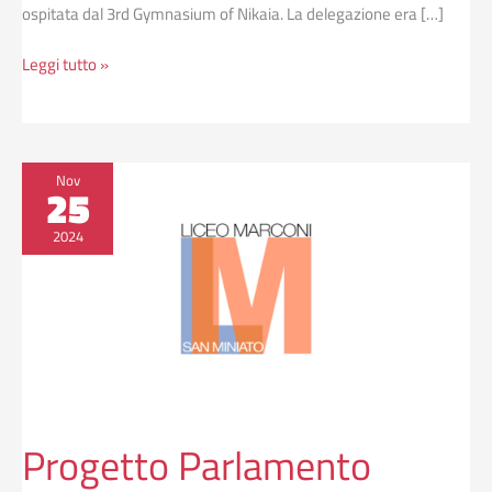
ospitata dal 3rd Gymnasium of Nikaia. La delegazione era […]
Leggi tutto »
Progetto
Nov
25
Parlamento
Europeo
2024
Giovani
(PEG)
Progetto Parlamento