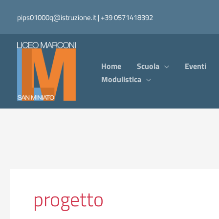
Vai
pips01000q@istruzione.it | +39 0571418392
al
contenuto
Home
Scuola
Eventi
Modulistica
progetto