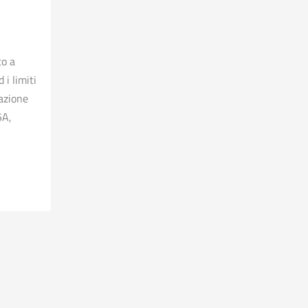
to a
 i limiti
iazione
5A,