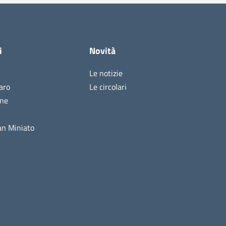
i
Novità
Le notizie
aro
Le circolari
ine
n Miniato