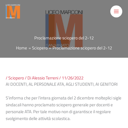
Vai
al
contenuto
Proclamazione sciopero del 2-12
Home
Sciopero
Proclamazione sciopero del 2-12
/
Sciopero
/ Di
Alessio Terreni
/
11/26/2022
AI DOCENTI, AL PERSONALE ATA, AGLI STUDENTI, AI GENITORI
S’informa che per l’intera giornata del 2 dicembre molteplici sigle
sindacali hanno proclamato sciopero generale per docenti e
personale ATA. Per tale motivo non di garantisce il regolare
svolgimento delle attività scolastica.