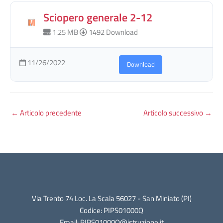
Sciopero generale 2-12
1.25 MB
1492 Download
11/26/2022
Download
←
Articolo precedente
Articolo successivo
→
Via Trento 74 Loc. La Scala 56027 - San Miniato (PI)
Codice: PIPS01000Q
Email: PIPS01000Q@istruzione.it