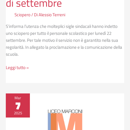
di settembre
Sciopero
/ Di
Alessio Terreni
S’informa l’utenza che molteplici sigle sindacali hanno indetto
uno sciopero per tutto il personale scolastico per lunedì 22
settembre. Per tale motivo il servizio non è garantito nella sua
regolarità. In allegato la proclamazione e la comunicazione della
scuola.
Leggi tutto »
Proclamazione
Mar
7
sciopero
per
2025
8
marzo