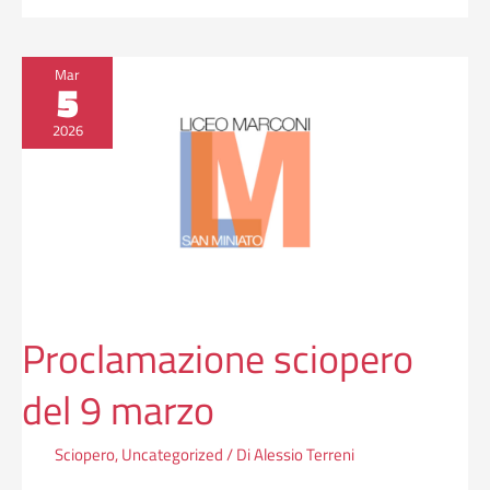
Proclamazione
Mar
5
sciopero
del
2026
9
marzo
Proclamazione sciopero
del 9 marzo
Sciopero
,
Uncategorized
/ Di
Alessio Terreni