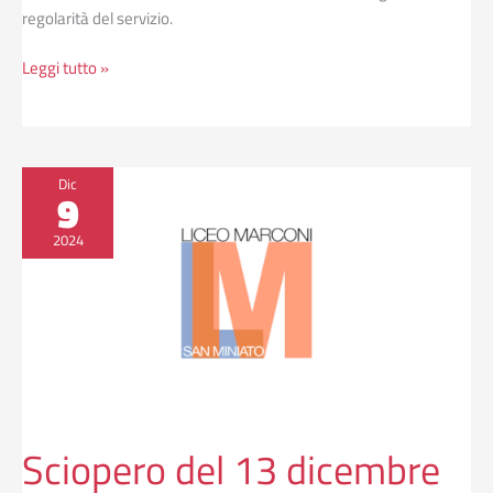
regolarità del servizio.
Leggi tutto »
Sciopero
Dic
9
del
13
2024
dicembre
Sciopero del 13 dicembre