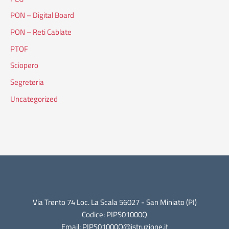
PON – Digital Board
PON – Reti Cablate
PTOF
Sciopero
Segreteria
Uncategorized
Via Trento 74 Loc. La Scala 56027 - San Miniato (PI)
Codice: PIPS01000Q
Email: PIPS01000Q@istruzione.it