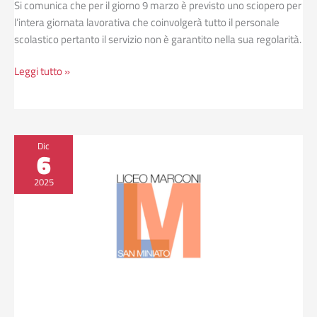
Si comunica che per il giorno 9 marzo è previsto uno sciopero per
l’intera giornata lavorativa che coinvolgerà tutto il personale
scolastico pertanto il servizio non è garantito nella sua regolarità.
Leggi tutto »
Proclamazione
Dic
6
sciopero
del
2025
12/12