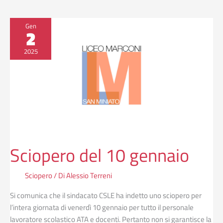
Sciopero
Gen
2
del
10
2025
gennaio
Sciopero del 10 gennaio
Sciopero
/ Di
Alessio Terreni
Si comunica che il sindacato CSLE ha indetto uno sciopero per
l’intera giornata di venerdì 10 gennaio per tutto il personale
lavoratore scolastico ATA e docenti. Pertanto non si garantisce la