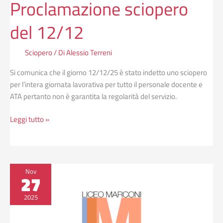
Proclamazione sciopero
del 12/12
Sciopero
/ Di
Alessio Terreni
Si comunica che il giorno 12/12/25 è stato indetto uno sciopero
per l’intera giornata lavorativa per tutto il personale docente e
ATA pertanto non è garantita la regolarità del servizio.
Leggi tutto »
Sciopero
Nov
27
del
28/11/25
2025