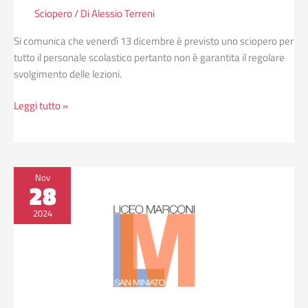
Sciopero
/ Di
Alessio Terreni
Si comunica che venerdì 13 dicembre è previsto uno sciopero per
tutto il personale scolastico pertanto non è garantita il regolare
svolgimento delle lezioni.
Leggi tutto »
Sciopero
Nov
28
del
29
2024
novembre