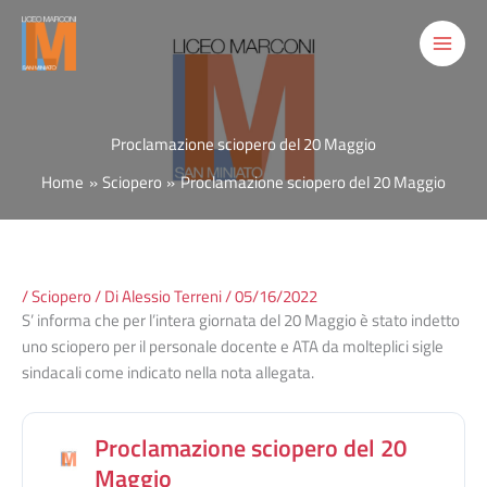
Vai
al
contenuto
Proclamazione sciopero del 20 Maggio
Home
Sciopero
Proclamazione sciopero del 20 Maggio
/
Sciopero
/ Di
Alessio Terreni
/
05/16/2022
S’ informa che per l’intera giornata del 20 Maggio è stato indetto
uno sciopero per il personale docente e ATA da molteplici sigle
sindacali come indicato nella nota allegata.
Proclamazione sciopero del 20
Maggio