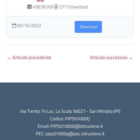
499.90 KB
277 Download
05/16/2022
Download
←
Articolo precedente
Articolo successivo
→
Via Trento 74 Loc. La Scala 56027 - San Miniato (PI)
Codice: PIPS01000Q
Email: PIPS01000Q@istruzione.it
PEC: pips01000q@pec.istruzione.it