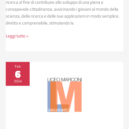
ricerca al fine di contribuire allo sviluppo di una piena e
consapevole cittadinanza, avvicinando i giovani al mondo della
scienza, della ricerca e delle sue applicazioni in modo semplice,
diretto e comprensibile, stimolando la
Leggi tutto »
Incontro
Feb
6
informativo-
educativo
2024
“Emergenza
sanitaria:
sai
cosa
fare?”