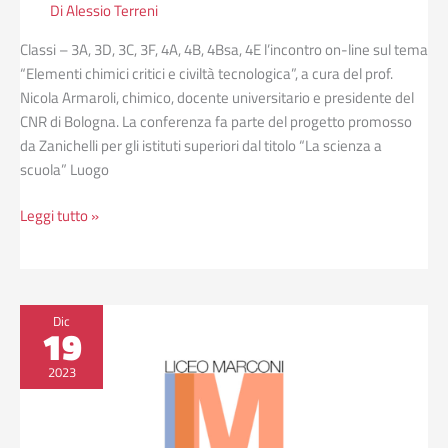
Di
Alessio Terreni
Classi – 3A, 3D, 3C, 3F, 4A, 4B, 4Bsa, 4E l’incontro on-line sul tema
“Elementi chimici critici e civiltà tecnologica”, a cura del prof.
Nicola Armaroli, chimico, docente universitario e presidente del
CNR di Bologna. La conferenza fa parte del progetto promosso
da Zanichelli per gli istituti superiori dal titolo “La scienza a
scuola” Luogo
Leggi tutto »
Incontro
Dic
19
online
ITS
2023
prodigi