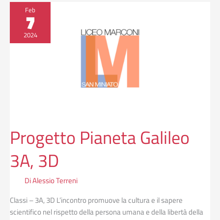
Progetto
Feb
7
Pianeta
Galileo
2024
3A,
3D
Progetto Pianeta Galileo
3A, 3D
Di
Alessio Terreni
Classi – 3A, 3D L’incontro promuove la cultura e il sapere
scientifico nel rispetto della persona umana e della libertà della