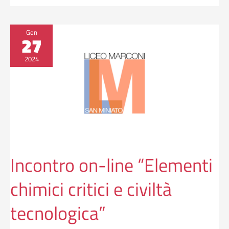
Incontro
Gen
27
on-
line
2024
“Elementi
chimici
critici
e
civiltà
tecnologica”
Incontro on-line “Elementi
chimici critici e civiltà
tecnologica”