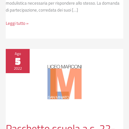
modulistica necessaria per rispondere allo stesso. La domanda
di partecipazione, corredata dei suoi […]
Leggi tutto »
Pacchetto
Ago
5
scuola
a.s.
2022
22-
23
comune
di
Montopoli
–
Intervento
per
Pacchetto scuola a.s. 22-
il