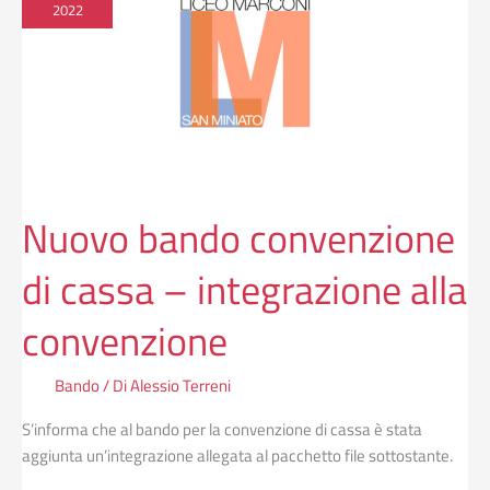
convenzione
2022
di
cassa
–
integrazione
alla
convenzione
Nuovo bando convenzione
di cassa – integrazione alla
convenzione
Bando
/ Di
Alessio Terreni
S’informa che al bando per la convenzione di cassa è stata
aggiunta un’integrazione allegata al pacchetto file sottostante.