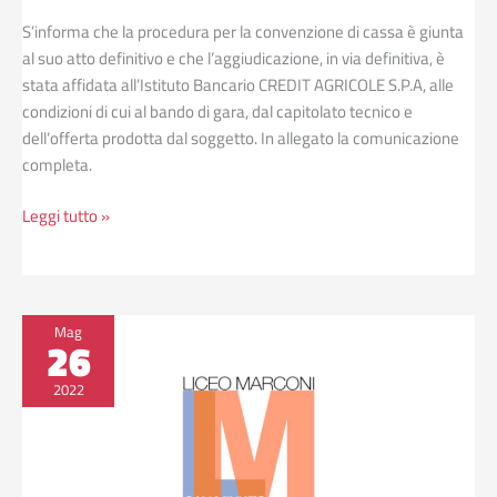
S’informa che la procedura per la convenzione di cassa è giunta
al suo atto definitivo e che l’aggiudicazione, in via definitiva, è
stata affidata all’Istituto Bancario CREDIT AGRICOLE S.P.A, alle
condizioni di cui al bando di gara, dal capitolato tecnico e
dell’offerta prodotta dal soggetto. In allegato la comunicazione
completa.
Leggi tutto »
Procedura
Mag
26
convenzione
di
2022
cassa
–
aggiudicazione
provvisoria