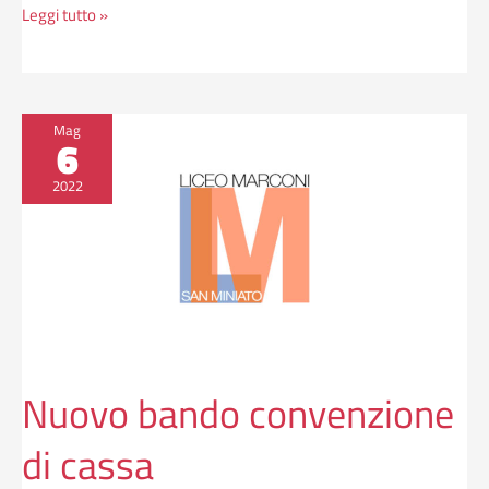
Leggi tutto »
Nuovo
Mag
6
bando
convenzione
2022
di
cassa
Nuovo bando convenzione
di cassa