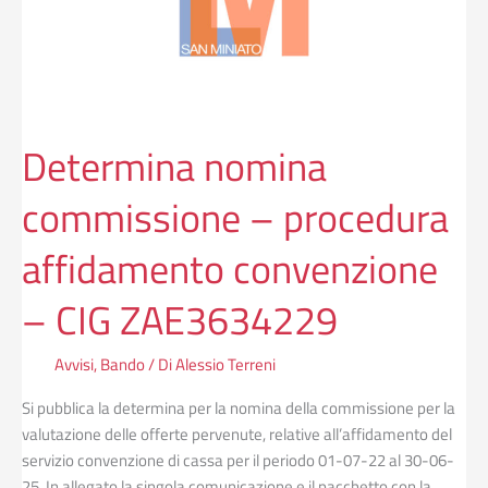
affidamento
convenzione
–
CIG
ZAE3634229
Determina nomina
commissione – procedura
affidamento convenzione
– CIG ZAE3634229
Avvisi
,
Bando
/ Di
Alessio Terreni
Si pubblica la determina per la nomina della commissione per la
valutazione delle offerte pervenute, relative all’affidamento del
servizio convenzione di cassa per il periodo 01-07-22 al 30-06-
25. In allegato la singola comunicazione e il pacchetto con la