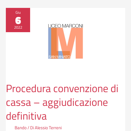
Procedura
Giu
6
convenzione
di
2022
cassa
–
aggiudicazione
definitiva
Procedura convenzione di
cassa – aggiudicazione
definitiva
Bando
/ Di
Alessio Terreni