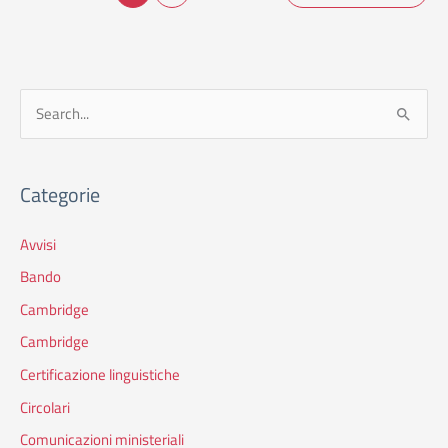
C
e
r
Categorie
c
a
Avvisi
:
Bando
Cambridge
Cambridge
Certificazione linguistiche
Circolari
Comunicazioni ministeriali