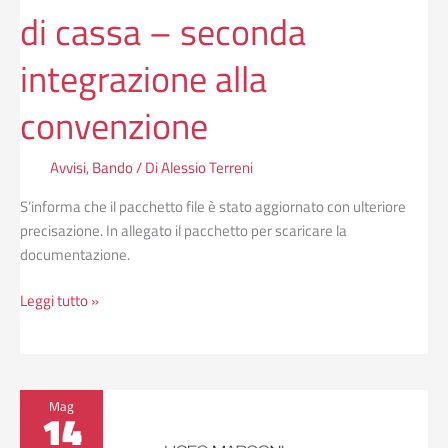
di cassa – seconda
integrazione alla
convenzione
Avvisi
,
Bando
/ Di
Alessio Terreni
S’informa che il pacchetto file è stato aggiornato con ulteriore
precisazione. In allegato il pacchetto per scaricare la
documentazione.
Leggi tutto »
Nuovo
Mag
14
bando