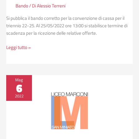
Bando
/ Di
Alessio Terreni
Si pubblica il bando corretto per la convenzione di cassa per il
triennio 22-25. Al 25/05/2022 ore 13:00 si stabilisce termine di
scadenza per la ricezione delle relative offerte.
Leggi tutto »
Determina
Mag
6
annullamento
bando
2022
convenzione
di
cassa