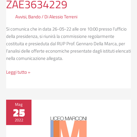
ZAE3634229
Avvisi
,
Bando
/ Di
Alessio Terreni
Si comunica che in data 26-05-22 alle ore 10:00 presso l’ufficio
della presidenza, si riunirà la commissione regolarmente
costituita e presieduta dal RUP Prof. Gennaro Della Marca, per
l’analisi delle offerte economiche presentate dagli istituti elencati
nella comunicazione allegata.
Leggi tutto »
Determina
Mag
25
nomina
commissione
2022
–
procedura