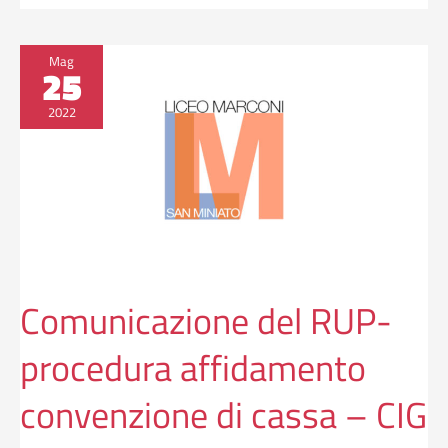
Comunicazione
Mag
25
del
RUP-
2022
procedura
affidamento
convenzione
di
cassa
–
CIG
ZAE3634229
Comunicazione del RUP-
procedura affidamento
convenzione di cassa – CIG