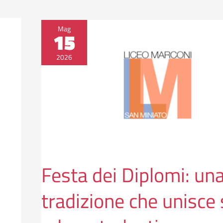
Festa
Mag
15
dei
Diplomi:
2026
una
tradizione
che
unisce
scuola
ed
ex
studenti
Festa dei Diplomi: un
tradizione che unisce