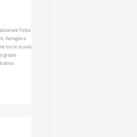
adizionale Festa
i, famiglie e
me tra la scuola
fa grazie
trativo