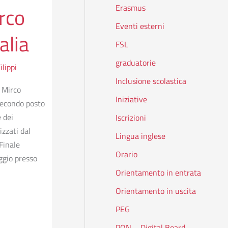
Erasmus
rco
Eventi esterni
alia
FSL
graduatorie
lippi
Inclusione scolastica
: Mirco
Iniziative
 secondo posto
 dei
Iscrizioni
zzati dal
Lingua inglese
Finale
Orario
ggio presso
Orientamento in entrata
Orientamento in uscita
PEG
PON – Digital Board