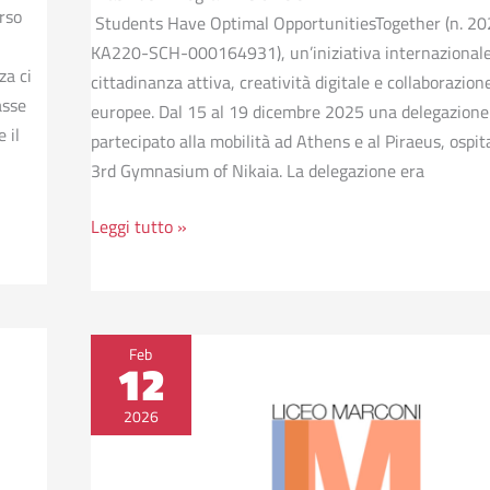
orso
Students Have Optimal OpportunitiesTogether (n. 2
KA220-SCH-000164931), un’iniziativa internazional
za ci
cittadinanza attiva, creatività digitale e collaborazion
asse
europee. Dal 15 al 19 dicembre 2025 una delegazione 
 il
partecipato alla mobilità ad Athens e al Piraeus, ospit
3rd Gymnasium of Nikaia. La delegazione era
Leggi tutto »
La
Feb
12
memoria
che
2026
cammina
tra