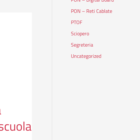
PON – Reti Cablate
PTOF
Sciopero
Segreteria
Uncategorized
a
 scuola