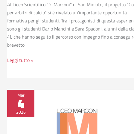
Al Liceo Scientifico “G. Marconi” di San Miniato, il progetto “C
per arbitri di calcio” si è rivelato un’importante opportunità
formativa per gli studenti. Tra i protagonisti di questa esperien
sono gli studenti Dario Mancini e Sara Spadoni, alunni della cl
4I, che hanno seguito il percorso con impegno fino a conseguire
brevetto
Leggi tutto »
Pioggia
Mar
4
di
medaglie
2026
per
il
Liceo