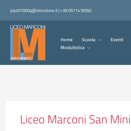
Vai
pips01000q@istruzione.it | +39 0571418392
al
contenuto
Home
Scuola
Eventi
Modulistica
Liceo Marconi San Min