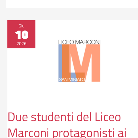
Due
Giu
10
studenti
del
2026
Liceo
Marconi
protagonisti
ai
Giochi
Nazionali
Estivi
Special
Due studenti del Liceo
Olympics
Marconi protagonisti ai