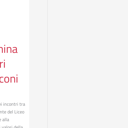
mina
ri
coni
i incontri tra
nte del Liceo
 alla
 valori della