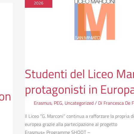
Liceo
2026
Marconi
protagonisti
in
Europa
Studenti del Liceo Ma
protagonisti in Europ
con
Erasmus
,
PEG
,
Uncategorized
/ Di
Francesca De Fi
Il Liceo “G. Marconi” continua a rafforzare la propria
europea grazie alla partecipazione al progetto
Erasmus+ Programme SHOOT –