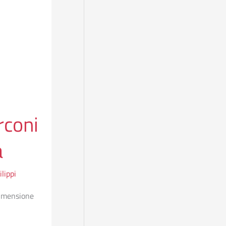
rconi
a
lippi
 dimensione