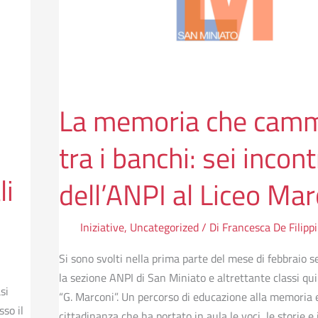
i
banchi:
sei
incontri
dell’ANPI
al
La memoria che cam
Liceo
Marconi
tra i banchi: sei incont
li
dell’ANPI al Liceo Mar
Iniziative
,
Uncategorized
/ Di
Francesca De Filippi
Si sono svolti nella prima parte del mese di febbraio se
la sezione ANPI di San Miniato e altrettante classi qui
si
“G. Marconi”. Un percorso di educazione alla memoria e
sso il
cittadinanza che ha portato in aula le voci, le storie e i