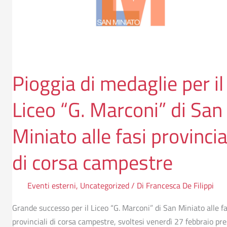
“G.
Marconi”
di
San
Miniato
Pioggia di medaglie per il
alle
fasi
Liceo “G. Marconi” di San
provinciali
di
Miniato alle fasi provincia
corsa
campestre
di corsa campestre
Eventi esterni
,
Uncategorized
/ Di
Francesca De Filippi
Grande successo per il Liceo “G. Marconi” di San Miniato alle fa
provinciali di corsa campestre, svoltesi venerdì 27 febbraio pre