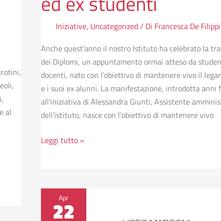
ed ex studenti
Iniziative
,
Uncategorized
/ Di
Francesca De Filippi
Anche quest’anno il nostro Istituto ha celebrato la tr
dei Diplomi, un appuntamento ormai atteso da student
rotini,
docenti, nato con l’obiettivo di mantenere vivo il lega
eoli,
e i suoi ex alunni. La manifestazione, introdotta anni 
i,
all’iniziativa di Alessandra Giunti, Assistente amminis
e al
dell’istituto, nasce con l’obiettivo di mantenere vivo
Leggi tutto »
Studenti
Apr
22
del