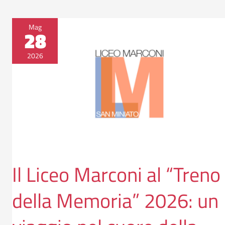
Il
Mag
28
Liceo
Marconi
2026
al
“Treno
della
Memoria”
2026:
un
viaggio
nel
Il Liceo Marconi al “Treno
cuore
della
della Memoria” 2026: un
Shoah