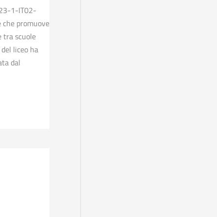
023-1-IT02-
e che promuove
e tra scuole
del liceo ha
ata dal