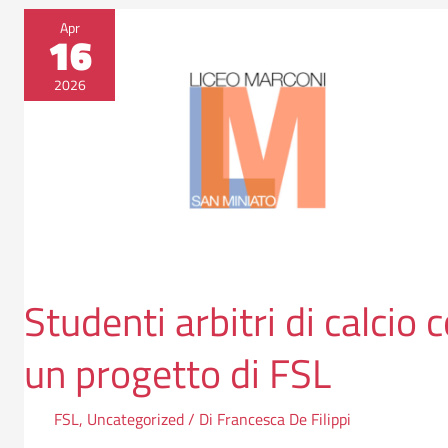
Studenti
Apr
16
arbitri
di
2026
calcio
con
un
progetto
di
FSL
Studenti arbitri di calcio 
un progetto di FSL
FSL
,
Uncategorized
/ Di
Francesca De Filippi